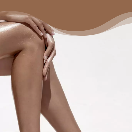
SPRAY TAN
Mystic Spray Tan σημαίνει ομοιόμορφο
μαύρισμα χωρίς UV! Το σώμα ψεκάζεται
αυτόματα μέσω του συστήματος
MagneTan Application
technology, το
οποίο χρησιμοποιεί τις μαγνητικές
ιδιότητες του σώματος, ώστε το ίδιο το
σώμα να ελκύσει το Tanning Myst σε
κάθε του επιφάνεια.